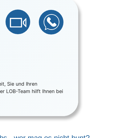
Videocall
WhatsApp
on
ail
t, Sie und Ihren
r LOB-Team hilft Ihnen bei
obs - wer mag es nicht bunt?